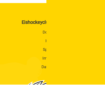
Trainingszeiten
KM II / Senioren / Hobby / Monducks
Kader
Eishockeyclub Hummels Tulln
Betreuer
Trainingszeiten
Downloads
U6 Rookie Jahrgang 2021 und Jünger Mädchen
Kontakt
2020
Sponsoren
Kader
Betreuer
Impressum
Trainingszeiten
Datenschutz