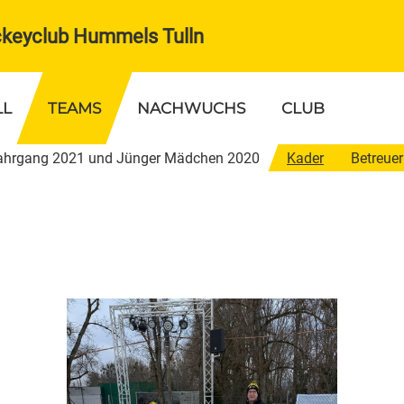
ckeyclub Hummels Tulln
LL
TEAMS
NACHWUCHS
CLUB
ahrgang 2021 und Jünger Mädchen 2020
Kader
Betreuer
Jahrgang 2017/18
U12 Jahrgang 2015/16
chen 2016
Mädchen 2014
r
Kader
euer
Betreuer
ingszeiten
Trainingszeiten
onalliga Ost
KM II / Senioren / Hobby /
Monducks
r
Kader
euer