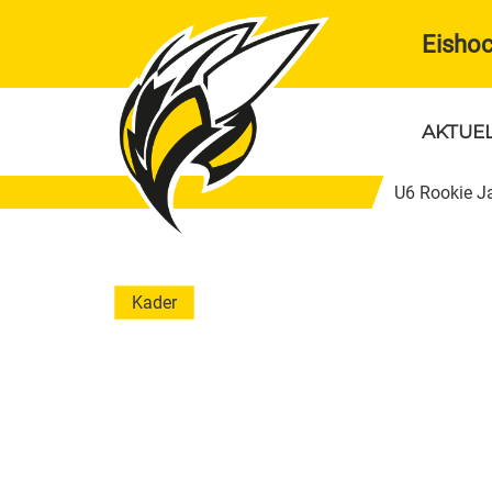
Eisho
AKTUE
U6 Rookie J
U8 Jahrgang 2019/20
U10 
Mädchen 2018
Mäd
Kader
Kader
Kade
Betreuer
Betr
Trainingszeiten
Train
U17 Jahrgang 2010/11/12
Regi
Mädchen 2009 , 3.Platz NÖ.
Kade
Landesmeisterschaft 2026
Betr