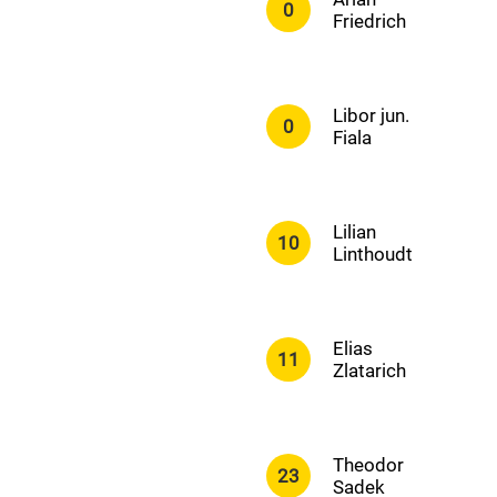
0
Friedrich
Libor jun.
0
Fiala
Lilian
10
Linthoudt
Elias
11
Zlatarich
Theodor
23
Sadek