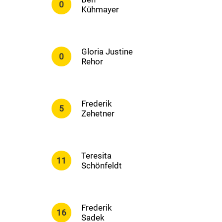
0
Kühmayer
Gloria Justine
0
Rehor
Frederik
5
Zehetner
Teresita
11
Schönfeldt
Frederik
16
Sadek