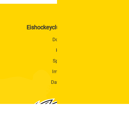
Trainingszeiten
KM II / Senioren / Hobby / Monducks
Kader
Eishockeyclub Hummels Tulln
Betreuer
Trainingszeiten
Downloads
U6 Rookie Jahrgang 2021 und Jünger Mädchen
Kontakt
2020
Sponsoren
Kader
Betreuer
Impressum
Trainingszeiten
Datenschutz